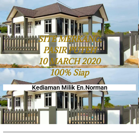
SITE MERKANG,
PASIR PUTEH
10 MARCH 2020
100% Siap
Kediaman Milik En.Norman