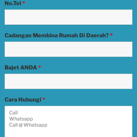
No.Tel
*
Cadangan Membina Rumah Di Daerah?
*
Bajet ANDA
*
Cara Hubungi
*